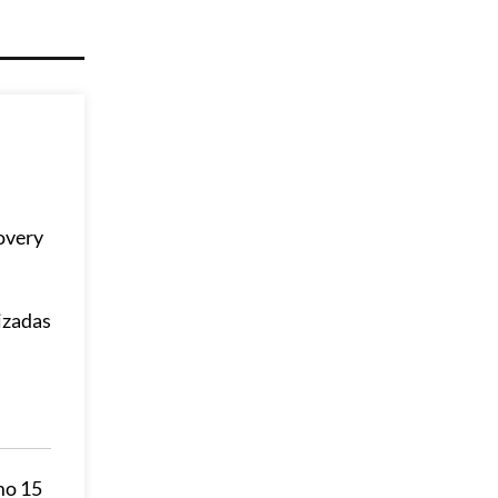
overy
izadas
omo 15