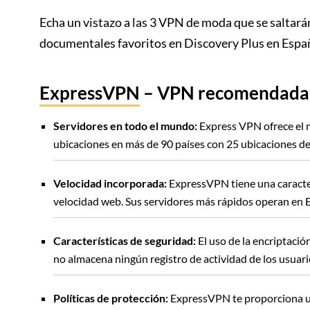
Echa un vistazo a las 3 VPN de moda que se saltarán
documentales favoritos en Discovery Plus en Espa
ExpressVPN
– VPN recomendada p
Servidores en todo el mundo:
Express VPN ofrece el m
ubicaciones en más de 90 países con 25 ubicaciones d
Velocidad incorporada:
ExpressVPN tiene una caracter
velocidad web. Sus servidores más rápidos operan en 
Características de seguridad:
El uso de la encriptació
no almacena ningún registro de actividad de los usuari
Políticas de protección:
ExpressVPN te proporciona una