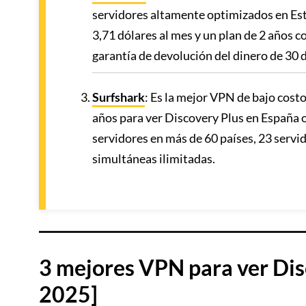
servidores altamente optimizados en Est
3,71 dólares al mes y un plan de 2 años
garantía de devolución del dinero de 30 d
Surfshark
: Es la mejor VPN de bajo costo
años para ver Discovery Plus en España 
servidores en más de 60 países, 23 serv
simultáneas ilimitadas.
3 mejores VPN para ver Dis
2025]