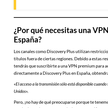
¿Por qué necesitas una VPN
España?
Los canales como Discovery Plus utilizan restriccio
títulos fuera de ciertas regiones. Debido a estas re
tendrás que suscribirte a una VPN premium para ac
directamente a Discovery Plus en España, obtendrás
«El acceso a la transmisión sólo está disponible cuando 
Unidos».
Pero, ¡no hay de qué preocuparse porque te tenemos