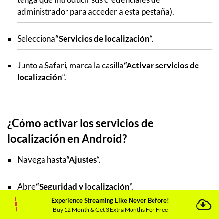
administrador para acceder a esta pestaña).
Selecciona
“Servicios de localización
“.
Junto a Safari, marca la casilla
“Activar servicios de
localización
“.
¿Cómo activar los servicios de
localización en Android?
Navega hasta
“Ajustes
“.
Abre
“Seguridad y localización
“.
Experience Streaming Like Never Before!
Buy 12 Month & Get 3 Extra Months For Free
Seleccione la
pestaña “Localización
“.